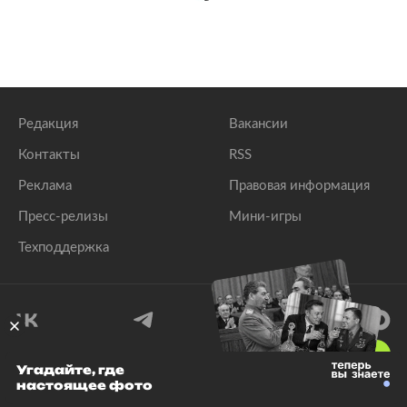
Редакция
Вакансии
Контакты
RSS
Реклама
Правовая информация
Пресс-релизы
Мини-игры
Техподдержка
18
+
Угадайте, где
настоящее фото
© 1999–2026 Все права защищены.
ООО «Лента.Ру»