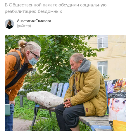
В Общественной палате обсудили социальную
реабилитацию бездомных
Анастасия Свиязова
(райтер)