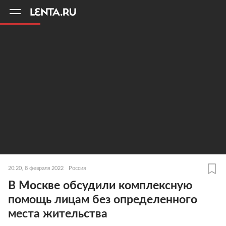
11
A
20:20, 8 февраля 2022
Россия
В Москве обсудили комплексную
помощь лицам без определенного
места жительства