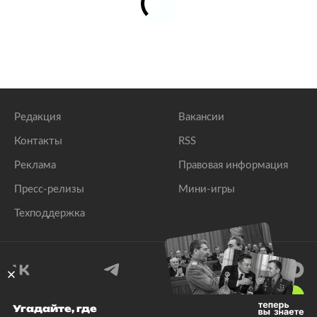
Редакция
Вакансии
Контакты
RSS
Реклама
Правовая информация
Пресс-релизы
Мини-игры
Техподдержка
18
+
Угадайте, где