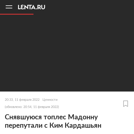
11
A
20:33, 11 февраля 2022
Ценности
(обновлено: 20:54, 11 февраля 2022)
Снявшуюся топлес Мадонну
перепутали с Ким Кардашьян