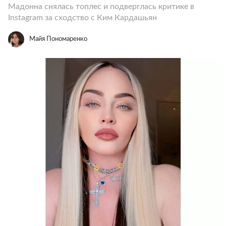
Мадонна снялась топлес и подверглась критике в
Instagram за сходство с Ким Кардашьян
Майя Пономаренко