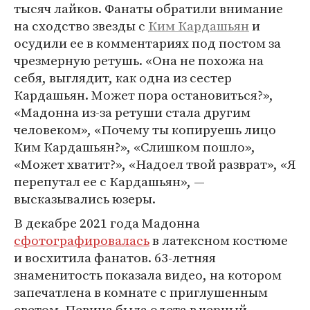
тысяч лайков. Фанаты обратили внимание
на сходство звезды с
Ким Кардашьян
и
осудили ее в комментариях под постом за
чрезмерную ретушь. «Она не похожа на
себя, выглядит, как одна из сестер
Кардашьян. Может пора остановиться?»,
«Мадонна из-за ретуши стала другим
человеком», «Почему ты копируешь лицо
Ким Кардашьян?», «Слишком пошло»,
«Может хватит?», «Надоел твой разврат», «Я
перепутал ее с Кардашьян», —
высказывались юзеры.
В декабре 2021 года Мадонна
сфотографировалась
в латексном костюме
и восхитила фанатов. 63-летняя
знаменитость показала видео, на котором
запечатлена в комнате с приглушенным
светом. Певица была одета в черный