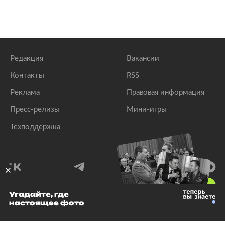
Редакция
Вакансии
Контакты
RSS
Реклама
Правовая информация
Пресс-релизы
Мини-игры
Техподдержка
18
+
Угадайте, где
настоящее фото
© 1999–2026 Все права защищены.
ООО «Лента.Ру»