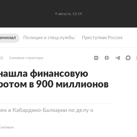
9 августа, 12:19
иминал
Полиция и спецслужбы
Преступная Россия
2)
Силовые структуры
 нашла финансовую
ротом в 900 миллионов
ек в Кабардино-Балкарии по делу о
«Силовые