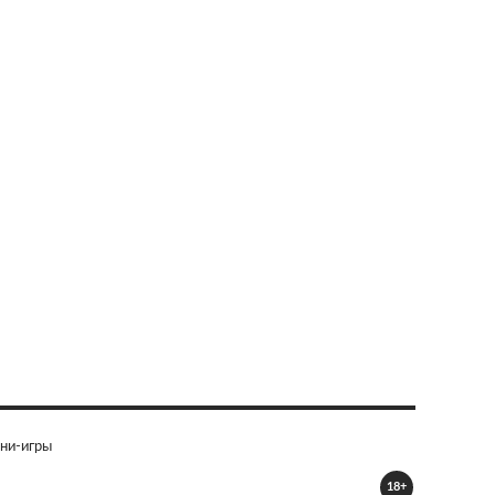
ни-игры
18+