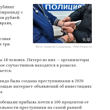
публике
пирамиду с
ов рублей.
враля,
совая
и три
Фото: Алексей Сухоруков / РИА Новости
18 человек. Пятеро из них — организаторы
е соучастников находятся в розыске.
ается.
мида была создана преступниками в 2020
омощью интернет-объявлений об инвестициях
ы.
бещали прибыль почти в 100 процентов от
тельности преступники на самой ранней