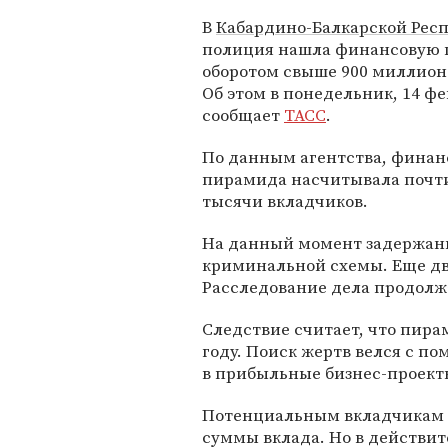
В
Кабардино-Балкарской Рес
полиция нашла финансовую 
оборотом свыше 900 миллион
Об этом в понедельник, 14 фе
сообщает
ТАСС
.
По данным агентства, финан
пирамида насчитывала почт
тысячи вкладчиков.
На данный момент задержаны 
криминальной схемы. Еще дво
Расследование дела продолж
Следствие считает, что пира
году. Поиск жертв велся с п
в прибыльные бизнес-проект
Потенциальным вкладчикам о
суммы вклада. Но в действи