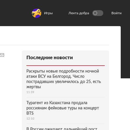
Игры
Лента добра
Войти
Последние новости
Раскрыты новые подробности ночной
атаки ВСУ на Белгород. Число
пострадавших увеличилось до 25, есть
жертвы
11:39
Турагент из Казахстана продала
россиянам фейковые туры на концерт
BTS
12:10
В России ожидают дальнейший рост