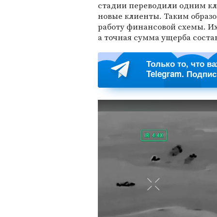
стадии переводили одним кли
новые клиенты. Таким обра
работу финансовой схемы. Их
а точная сумма ущерба соста
Только то, что в
Telegram. Подпи