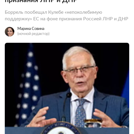
Боррель пообещал Кулебе «непоколебимую
поддержку» ЕС на фоне признания Россией ЛНР и ДНР
Марина Совина
(ночной редактор)