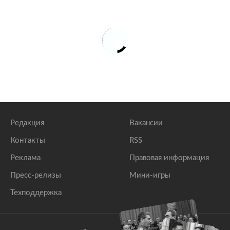
Редакция
Вакансии
Контакты
RSS
Реклама
Правовая информация
Пресс-релизы
Мини-игры
Техподдержка