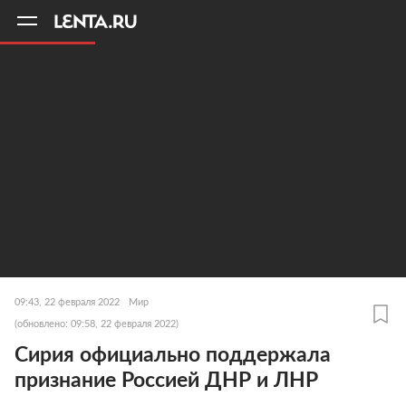
11
A
09:43, 22 февраля 2022
Мир
(обновлено: 09:58, 22 февраля 2022)
Сирия официально поддержала
признание Россией ДНР и ЛНР