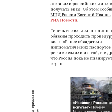
заставили российских дипло
получать визы. Об этом сооб
МИД России
Евгений Иванов
РИА Новости
.
Теперь все владельцы диппа
обязаны проходить процедур
визы. «Ранее обладатели
дипломатических паспортов 
режиме ездили и с той, и с д
что Россия пока не планирует
стран.
М
а
т
р
и
а
л
ы
п
о
т
е
м
е
«Изоляция Россию не
е
:
испугает»
Почему
Москва решила начат