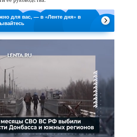
ти ее руководства.
ажно для вас, — в «Ленте дня» в
сывайтесь