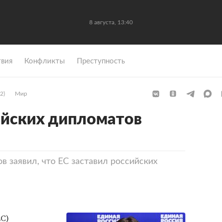
8 августа, 13:40
вия
Конфликты
Преступность
2)
Мир
ийских дипломатов
 заявил, что ЕС заставил российских
С)