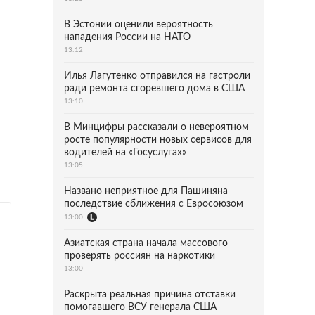
В Эстонии оценили вероятность
нападения России на НАТО
13:12
Илья Лагутенко отправился на гастроли
ради ремонта сгоревшего дома в США
13:10
В Минцифры рассказали о невероятном
росте популярности новых сервисов для
водителей на «Госуслугах»
13:05
Названо неприятное для Пашиняна
последствие сближения с Евросоюзом
13:00
Азиатская страна начала массового
проверять россиян на наркотики
13:00
Раскрыта реальная причина отставки
помогавшего ВСУ генерала США