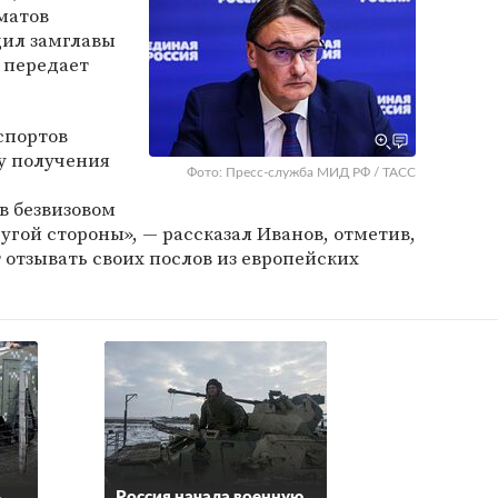
матов
щил замглавы
, передает
спортов
у получения
Фото: Пресс-служба МИД РФ / ТАСС
в безвизовом
ругой стороны», — рассказал Иванов, отметив,
 отзывать своих послов из европейских
ь
Россия начала военную