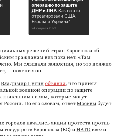
 и
операцию по защите
ДНР и ЛНР.
Как на это
отреагировали США,
Европа и Украина?
24 февраля 2022
ициальных решений стран Евросоюза об
ским гражданам виз пока нет. «Там
лено. Мы слышали заявления, но это должно
е», — пояснил он.
и
Владимир Путин
объявил
, что принял
альной военной операции по защите
я к внешним силам, которые могут
я России. По его словам, ответ
Москвы
будет
их городов начались акции протеста против
 государств Евросоюза (ЕС) и
НАТО
ввели