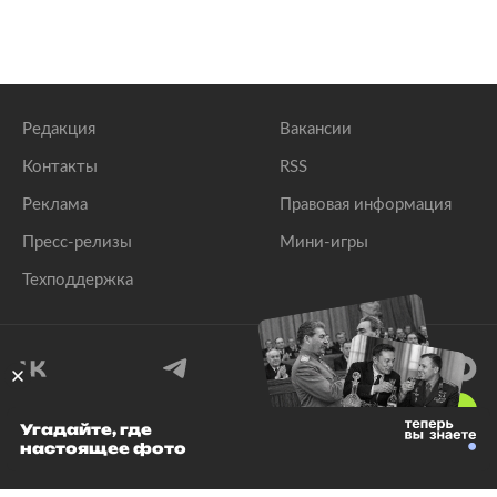
Редакция
Вакансии
Контакты
RSS
Реклама
Правовая информация
Пресс-релизы
Мини-игры
Техподдержка
18
+
Угадайте, где
настоящее фото
© 1999–2026 Все права защищены.
ООО «Лента.Ру»