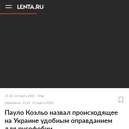
11
A
21:30, 12 марта 2022
Мир
(обновлено: 21:41, 12 марта 2022)
Пауло Коэльо назвал происходящее
на Украине удобным оправданием
для русофобии