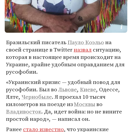
Бразильский писатель
Пауло Коэльо
на
своей странице в Twitter
назвал
ситуацию,
которая в настоящее время происходит на
Украине, крайне удобным оправданием для
русофобии.
«Украинский кризис — удобный повод для
русофобии. Был во
Львове
,
Киеве
, Одессе,
Ялте,
Чернобыле
. Я проехал 10 тысяч
километров на поезде из
Москвы
во
Владивосток
. Да, идет война: но не вините
простой народ», — написал он.
Ранее
стало известно
, что украинские