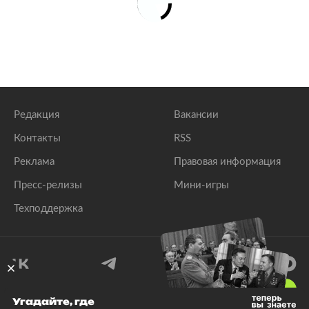
Редакция
Вакансии
Контакты
RSS
Реклама
Правовая информация
Пресс-релизы
Мини-игры
Техподдержка
18
+
Угадайте, где