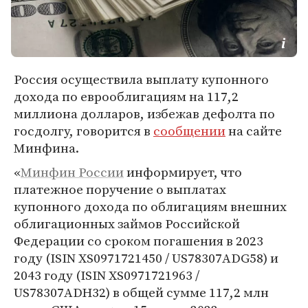
Россия осуществила выплату купонного
дохода по еврооблигациям на 117,2
миллиона долларов, избежав дефолта по
госдолгу, говорится в
сообщении
на сайте
Минфина.
«
Минфин России
информирует, что
платежное поручение о выплатах
купонного дохода по облигациям внешних
облигационных займов Российской
Федерации со сроком погашения в 2023
году (ISIN XS0971721450 / US78307ADG58) и
2043 году (ISIN XS0971721963 /
US78307ADH32) в общей сумме 117,2 млн