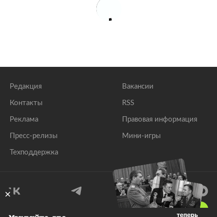
Редакция
Вакансии
Контакты
RSS
Реклама
Правовая информация
Пресс-релизы
Мини-игры
Техподдержка
18
+