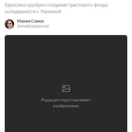
Евросоюз одобрил создание трастового фонда
солидарности с Украиной
Марина Совина
(ночной редактор)