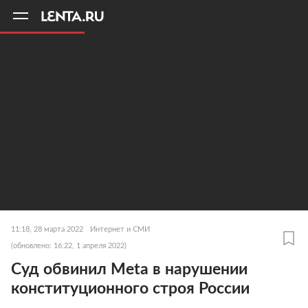
11
A
11:18, 28 марта 2022
Интернет и СМИ
(обновлено: 16:22, 1 апреля 2022)
Суд обвинил Meta в нарушении
конституционного строя России