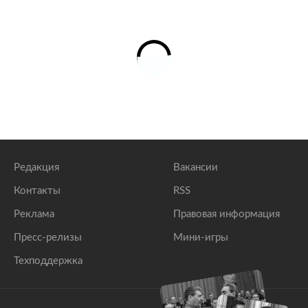
Редакция
Вакансии
Контакты
RSS
Реклама
Правовая информация
Пресс-релизы
Мини-игры
Техподдержка