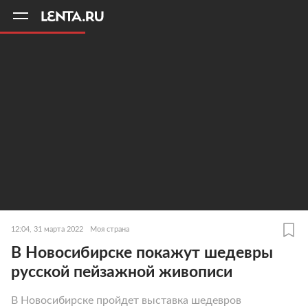
11
A
12:04, 31 марта 2022
Моя страна
В Новосибирске покажут шедевры
русской пейзажной живописи
В Новосибирске пройдет выставка шедевров