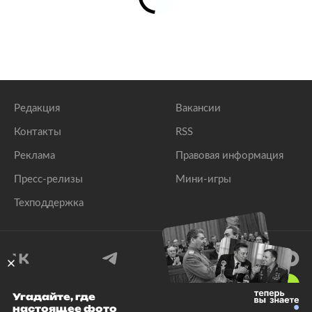
Редакция
Вакансии
Контакты
RSS
Реклама
Правовая информация
Пресс-релизы
Мини-игры
Техподдержка
18
+
Угадайте, где
настоящее фото
© 1999–2026 Все права защищены.