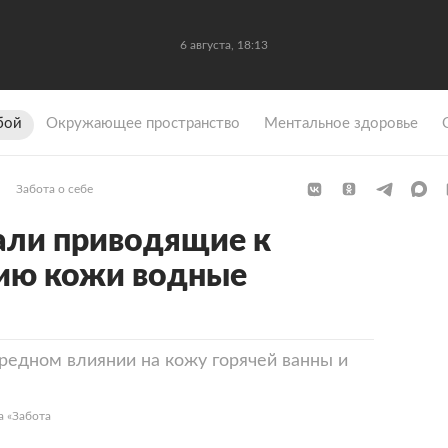
6 августа, 18:13
бой
Окружающее пространство
Ментальное здоровье
Забота о себе
али приводящие к
нию кожи водные
вредном влиянии на кожу горячей ванны и
а «Забота