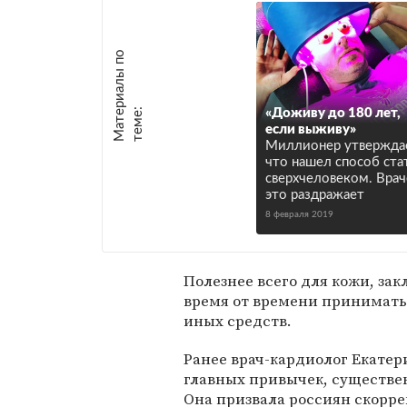
М
а
т
р
и
а
л
ы
п
о
т
е
м
е
е
:
«Доживу до 180 лет,
если выживу»
Миллионер утверждае
что нашел способ ста
сверхчеловеком. Вра
это раздражает
8 февраля 2019
Полезнее всего для кожи, за
время от времени принимать и
иных средств.
Ранее врач-кардиолог Екате
главных привычек, существе
Она призвала россиян скорре