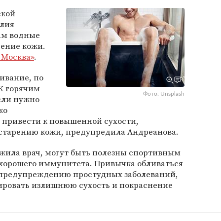
ской
лия
ам водные
ение кожи.
 Москва»
.
ливание, по
 К горячим
Фото: Unsplash
сли нужно
ко
 привести к повышенной сухости,
старению кожи, предупредила Андреанова.
жила врач, могут быть полезны спортивным
 хорошего иммунитета. Привычка обливаться
 предупреждению простудных заболеваний,
ировать излишнюю сухость и покраснение