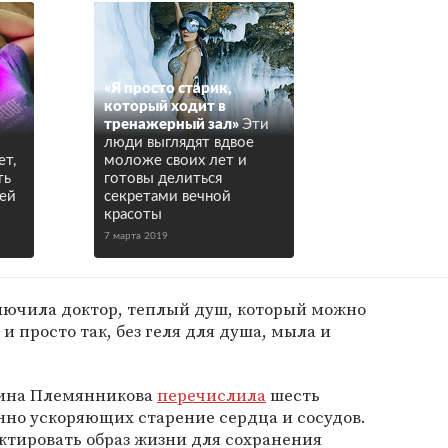
«Я просто старик,
который ходит в
тренажерный зал»
Эти
люди выглядят вдвое
т,
моложе своих лет и
ть
готовы делиться
чей
секретами вечной
красоты
7 марта 2019
ключила доктор, теплый душ, который можно
 просто так, без геля для душа, мыла и
рина Племянникова
перечислила
шесть
нно ускоряющих старение сердца и сосудов.
ктировать образ жизни для сохранения