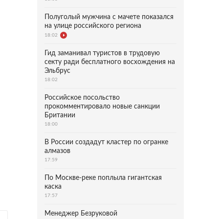
Полуголый мужчина с мачете показался
на улице российского региона
18:02
Гид заманивал туристов в трудовую
секту ради бесплатного восхождения на
Эльбрус
18:02
Российское посольство
прокомментировало новые санкции
Британии
18:00
В России создадут кластер по огранке
алмазов
17:59
По Москве-реке поплыла гигантская
каска
17:57
Менеджер Безруковой