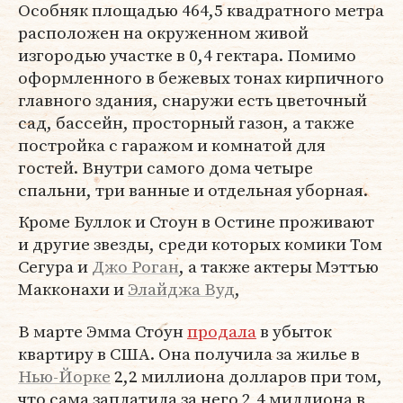
Особняк площадью 464,5 квадратного метра
расположен на окруженном живой
изгородью участке в 0,4 гектара. Помимо
оформленного в бежевых тонах кирпичного
главного здания, снаружи есть цветочный
сад, бассейн, просторный газон, а также
постройка с гаражом и комнатой для
гостей. Внутри самого дома четыре
спальни, три ванные и отдельная уборная.
Кроме Буллок и Стоун в Остине проживают
и другие звезды, среди которых комики Том
Сегура и
Джо Роган
, а также актеры Мэттью
Макконахи и
Элайджа Вуд
,
В марте Эмма Стоун
продала
в убыток
квартиру в США. Она получила за жилье в
Нью-Йорке
2,2 миллиона долларов при том,
что сама заплатила за него 2,4 миллиона в