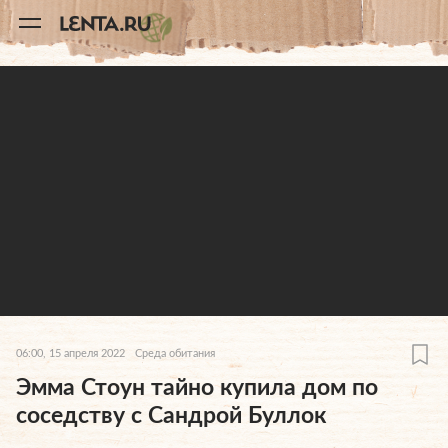
11
A
06:00, 15 апреля 2022
Среда обитания
Эмма Стоун тайно купила дом по
соседству с Сандрой Буллок