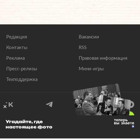
Редакция
Вакансии
Контакты
RSS
Реклама
Правовая информация
Пресс-релизы
Мини-игры
Техподдержка
18
+
Угадайте, где
настоящее фото
© 1999–2026 Все права защищены.
ООО «Лента.Ру»