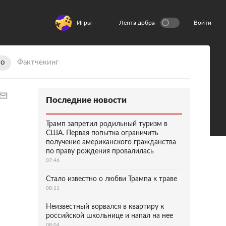
Игры
Лента добра
Войти
ио
Фактчекинг
Последние новости
Трамп запретил родильный туризм в
США. Первая попытка ограничить
получение американского гражданства
по праву рождения провалилась
07:46
Стало известно о любви Трампа к траве
08:11
Неизвестный ворвался в квартиру к
российской школьнице и напал на нее
08:04