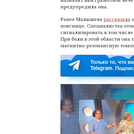
назначит вам грамотное лече
предупредила она.
Ранее Малышева
рассказала
о
пояснице. Специалистка отм
сигнализировать в том числе
При боли в этой области она
магнитно-резонансную томо
Только то, что в
Telegram. Подпи