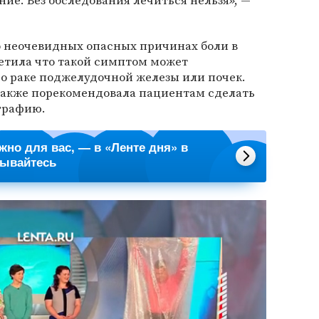
ние. Без обследования лечиться нельзя», —
 неочевидных опасных причинах боли в
етила что такой симптом может
 о раке поджелудочной железы или почек.
 также порекомендовала пациентам сделать
графию.
ажно для вас, — в «Ленте дня» в
сывайтесь