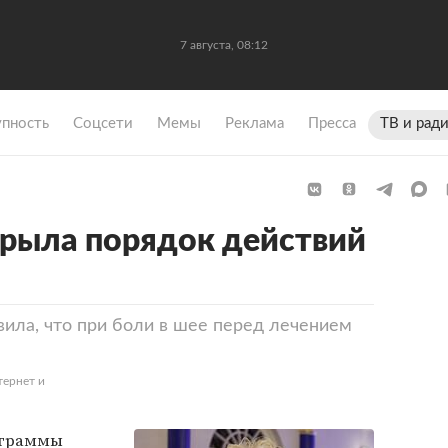
7 августа, 08:12
упность
Coцсети
Мемы
Реклама
Пресса
ТВ и рад
рыла порядок действий
ила, что при боли в шее перед лечением
тернет и
ограммы