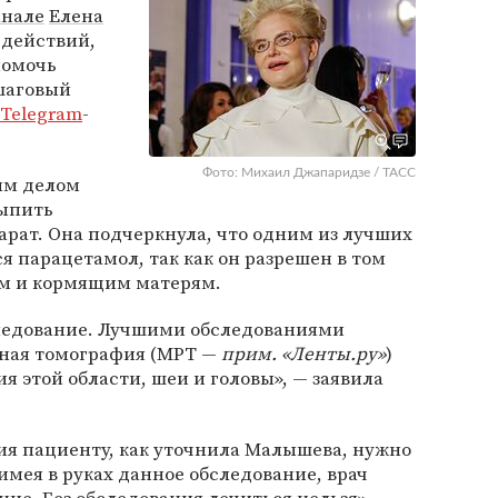
анале
Елена
 действий,
помочь
ошаговый
Telegram
-
Фото: Михаил Джапаридзе / ТАСС
ым делом
выпить
рат. Она подчеркнула, что одним из лучших
я парацетамол, так как он разрешен в том
м и кормящим матерям.
следование. Лучшими обследованиями
сная томография (МРТ —
прим. «Ленты.ру»
)
 этой области, шеи и головы», — заявила
ия пациенту, как уточнила Малышева, нужно
 имея в руках данное обследование, врач