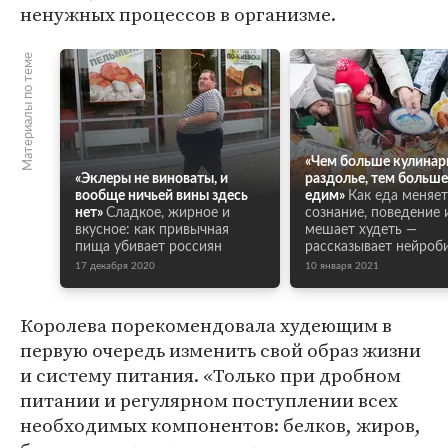
ненужных процессов в организме.
Материалы по теме
«Чем больше кулинар
«Эклеры не виноваты, и
раздолье, тем больш
вообще ничьей вины здесь
едим»
Как еда меняе
нет»
Сладкое, жирное и
сознание, поведение 
вкусное: как привычная
мешает худеть —
пища убивает россиян
рассказывает нейроб
17 декабря 2020
10 января 2021
Королева порекомендовала худеющим в
первую очередь изменить свой образ жизни
и систему питания. «Только при дробном
питании и регулярном поступлении всех
необходимых компонентов: белков, жиров,