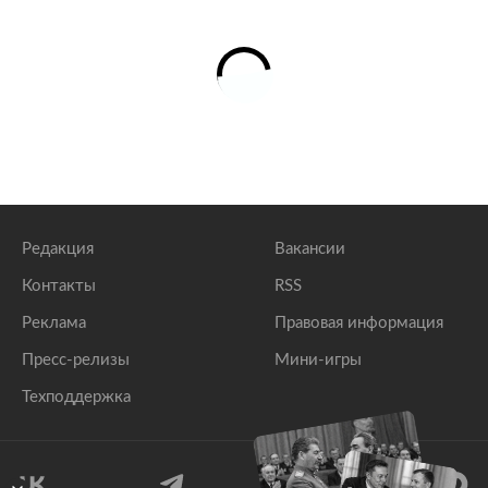
Редакция
Вакансии
Контакты
RSS
Реклама
Правовая информация
Пресс-релизы
Мини-игры
Техподдержка