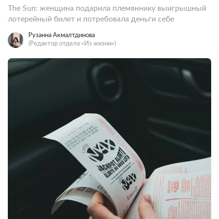
The Sun: женщина подарила племяннику выигрышный
лотерейный билет и потребовала деньги себе
Рузанна Акмалтдинова
(Редактор отдела «Из жизни»)