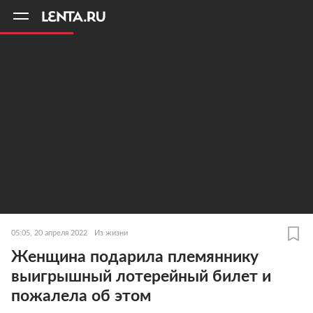
11
A
05:05, 20 апреля 2022
Из жизни
Женщина подарила племяннику
выигрышный лотерейный билет и
пожалела об этом