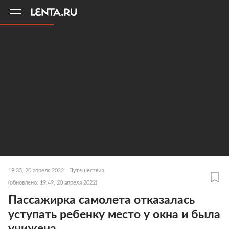
11
A
19:33, 20 апреля 2022
Путешествия
(обновлено: 19:49, 20 апреля 2022)
Пассажирка самолета отказалась
уступать ребенку место у окна и была
унижена