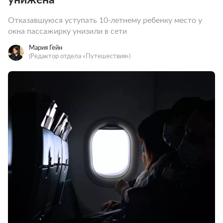
Отказавшуюся уступать 10-летнему ребенку место у
окна пассажирку унизили в сети
Мария Гейн
(Редактор отдела «Путешествия»)