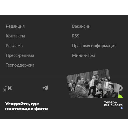
Редакция
Вакансии
Контакты
RSS
Реклама
Правовая информация
Пресс-релизы
Мини-игры
Техподдержка
18
+
Угадайте, где
настоящее фото
© 1999–2026 Все права защищены.
ООО «Лента.Ру»
Лента добра