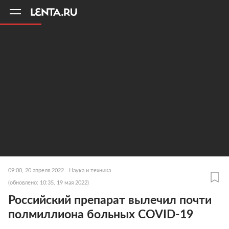
11
A
09:00, 20 апреля 2022
Наука и техника
(обновлено: 10:35, 19 мая 2022)
Российский препарат вылечил почти
полмиллиона больных COVID-19