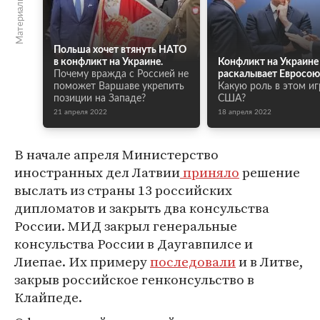
Материалы по теме
Польша хочет втянуть НАТО
в конфликт на Украине.
Конфликт на Украине
Почему вражда с Россией не
раскалывает Евросою
поможет Варшаве укрепить
Какую роль в этом и
позиции на Западе?
США?
21 апреля 2022
18 апреля 2022
В начале апреля Министерство
иностранных дел Латвии
приняло
решение
выслать из страны 13 российских
дипломатов и закрыть два консульства
России. МИД закрыл генеральные
консульства России в Даугавпилсе и
Лиепае. Их примеру
последовали
и в Литве,
закрыв российское генконсульство в
Клайпеде.