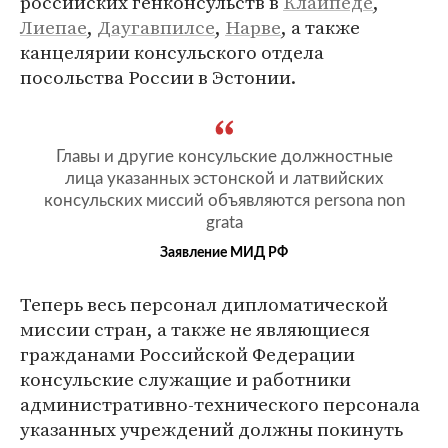
российских генконсульств в
Клайпеде
,
Лиепае
,
Даугавпилсе
,
Нарве
, а также
канцелярии консульского отдела
посольства России в Эстонии.
Главы и другие консульские должностные
лица указанных эстонской и латвийских
консульских миссий объявляются persona nоn
grata
Заявление МИД РФ
Теперь весь персонал дипломатической
миссии стран, а также не являющиеся
гражданами Российской Федерации
консульские служащие и работники
административно-технического персонала
указанных учреждений должны покинуть