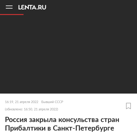
11
A
16:19, 21 апреля 2022
Бывший СССР
(обновлено: 16:50, 21 апреля 2022)
Россия закрыла консульства стран
Прибалтики в Санкт-Петербурге