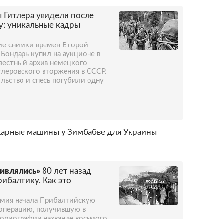
 Гитлера увидели после
у: уникальные кадры
кие снимки времен Второй
Бондарь купил на аукционе в
звестный архив немецкого
тлеровского вторжения в СССР.
льство и спесь погубили одну
жарные машины у Зимбабве для Украины
тивлялись»
80 лет назад
ибалтику. Как это
армия начала Прибалтийскую
 операцию, получившую в
ориографии название восьмого