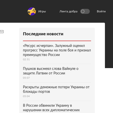
Игры
Лента добра
Войти
Последние новости
«Ресурс исчерпан». Залужный оценил
прогресс Украины на поле боя и признал
преимущество России
02:51
Пушков высмеял слова Вайкуле о
защите Латвии от России
05:07
Раскрыты денежные потери Украины от
блокады портов
05:04
В России обвинили Украину в
нарушении всех дипломатических