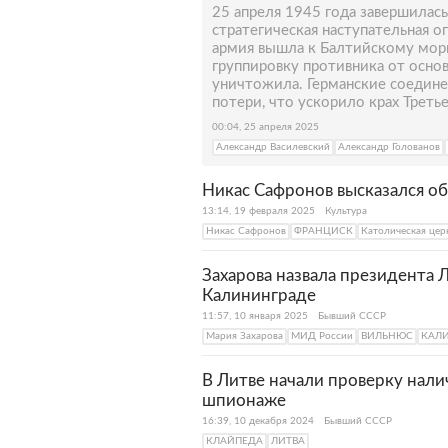
25 апреля 1945 года завершилас
стратегическая наступательная о
армия вышла к Балтийскому мор
группировку противника от основ
уничтожила. Германские соедин
потери, что ускорило крах Третье
00:04, 25 апреля 2025
Александр Василевский
Александр Голованов
Никас Сафронов высказался о
13:14, 19 февраля 2025
Культура
Никас Сафронов
ФРАНЦИСК
Католическая цер
Захарова назвала президента 
Калининграде
11:57, 10 января 2025
Бывший СССР
Мария Захарова
МИД России
ВИЛЬНЮС
КАЛ
В Литве начали проверку нали
шпионаже
16:39, 10 декабря 2024
Бывший СССР
КЛАЙПЕДА
ЛИТВА