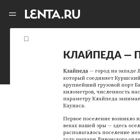
11
A
КЛАЙПЕДА — По
— город на западе
Клайпеда
который соединяет Куршский
крупнейший грузовой порт Б
километров, численность нас
параметру Клайпеда занимает
Каунаса
.
Первое поселение возникло 
веках нашей эры — здесь осели
располагалось поселение жем
году рыцари Ливонского орде