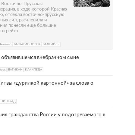
ь Восточно-Прусская
перация, в ходе которой Красная
ю, отсекла восточно-прусскую
ных сил, расчленила и
ения понесли еще большие
го рейха.
Генштаб
БАГРАТИОНОВСК
БАЛТИЙСК
б объявившемся внебрачном сыне
ковь
ВАТИКАН
КЛАЙПЕДА
Литвы «дурилкой картонной» за слова о
ИНИНГРАД
чия гражданства России у подозреваемого в