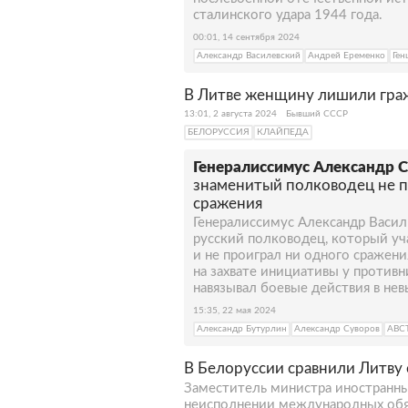
сталинского удара 1944 года.
00:01, 14 сентября 2024
Александр Василевский
Андрей Еременко
Ген
В Литве женщину лишили граж
13:01, 2 августа 2024
Бывший СССР
БЕЛОРУССИЯ
КЛАЙПЕДА
Генералиссимус Александр С
знаменитый полководец не п
сражения
Генералиссимус Александр Васил
русский полководец, который уч
и не проиграл ни одного сражен
на захвате инициативы у против
навязывал боевые действия в нев
15:35, 22 мая 2024
Александр Бутурлин
Александр Суворов
АВС
В Белоруссии сравнили Литву
Заместитель министра иностранны
неисполнении международных обя