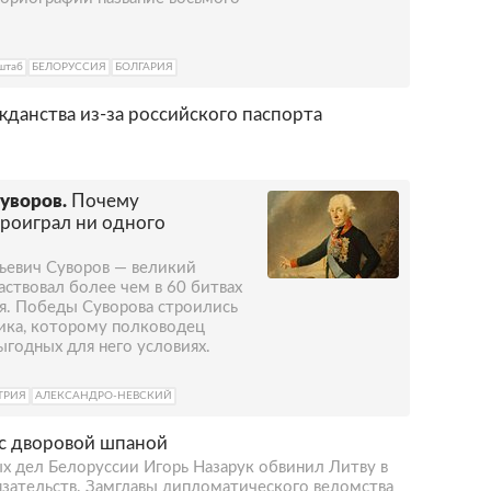
штаб
БЕЛОРУССИЯ
БОЛГАРИЯ
данства из-за российского паспорта
уворов.
Почему
роиграл ни одного
ьевич Суворов — великий
аствовал более чем в 60 битвах
ия. Победы Суворова строились
ника, которому полководец
ыгодных для него условиях.
ТРИЯ
АЛЕКСАНДРО-НЕВСКИЙ
 с дворовой шпаной
х дел Белоруссии Игорь Назарук обвинил Литву в
зательств. Замглавы дипломатического ведомства