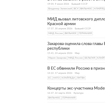
также развиты судостроение
19:04, 9 июня 2026
Бывший СССР
промышленности Клайпеды я
Владимир Зеленский
ВСУ
ВИЛЬНЮС
КЛАЙПЕ
деревообрабатывающая и меб
занимают также портовые, ло
МИД вызвал литовского дипло
Красной армии
В Клайпеде сохранилось мно
17:37, 30 апреля 2026
Бывший СССР
формируют облик старинного 
МИД России
ВИЛЬНЮС
ГЕРМАНИЯ
на две части — Старый и Нов
общественные здания. Так, в
Захарова оценила слова главы
замка Мемельбург XIV-XVI ве
республики
построек и складов, крепость
15:41, 24 апреля 2026
Мир
достопримечательности.
Мария Захарова
МИД России
БЕЛЬГИЯ
КЛАЙ
В ЕС обвинили Россию в приз
14:22, 17 апреля 2026
Мир
ЕС
НАТО
КЛАЙПЕДА
ЛИТВА
Концерты экс-участника Modern
16:37, 22 марта 2026
Культура
ВИЛЬНЮС
ГЕРМАНИЯ