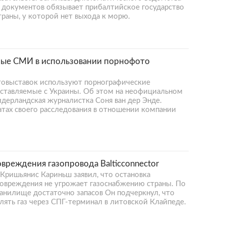
 документов обязывает прибалтийское государство
траны, у которой нет выхода к морю.
ные СМИ в использовании порнофото
отовыставок используют порнографические
оставляемые с Украины. Об этом на неофициальном
дерландская журналистка Соня ван дер Энде.
атах своего расследования в отношении компании
овреждения газопровода Balticconnector
Кришьянис Кариньш заявил, что остановка
а повреждения не угрожает газоснабжению страны. По
ранилище достаточно запасов Он подчеркнул, что
ять газ через СПГ-терминал в литовской Клайпеде.