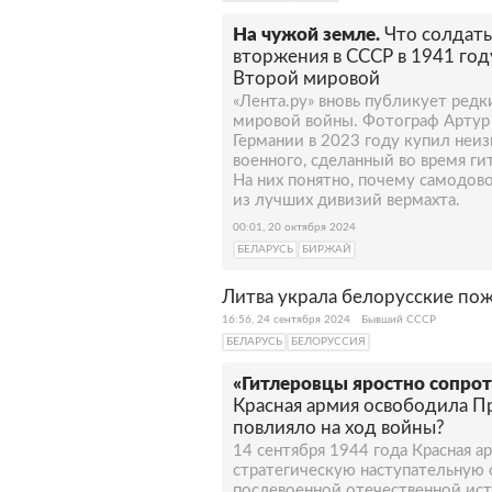
На чужой земле.
Что солдаты
вторжения в СССР в 1941 год
Второй мировой
«Лента.ру» вновь публикует ред
мировой войны. Фотограф Артур 
Германии в 2023 году купил неи
военного, сделанный во время ги
На них понятно, почему самодово
из лучших дивизий вермахта.
00:01, 20 октября 2024
БЕЛАРУСЬ
БИРЖАЙ
Литва украла белорусские по
16:56, 24 сентября 2024
Бывший СССР
БЕЛАРУСЬ
БЕЛОРУССИЯ
«Гитлеровцы яростно сопро
Красная армия освободила Пр
повлияло на ход войны?
14 сентября 1944 года Красная 
стратегическую наступательную
послевоенной отечественной ист