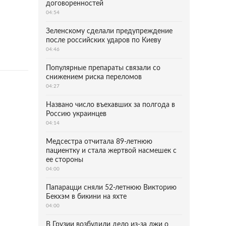
договоренностей
04:54
Зеленскому сделали предупреждение
после российских ударов по Киеву
04:46
Популярные препараты связали со
снижением риска переломов
04:27
Названо число въехавших за полгода в
Россию украинцев
04:14
Медсестра отчитала 89-летнюю
пациентку и стала жертвой насмешек с
ее стороны
04:00
Папарацци сняли 52-летнюю Викторию
Бекхэм в бикини на яхте
04:00
В Грузии возбудили дело из-за лжи о