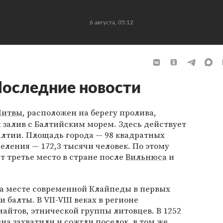
6 августа, 05:12
следние новости
Литвы
, расположен на берегу пролива,
 залив с Балтийским морем. Здесь действует
алтии. Площадь города — 98 квадратных
еления — 172,3 тысячи человек. По этому
 третье место в стране после
Вильнюса
и
на месте современной Клайпеды в первых
 балты. В VII-VIII веках в регионе
айтов, этнической группы литовцев. В 1252
на захватили и сожгли поселок, в том же