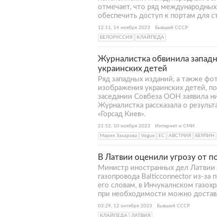
отмечает, что ряд международных
обеспечить доступ к портам для с
12:11, 14 ноября 2023
Бывший СССР
БЕЛОРУССИЯ
КЛАЙПЕДА
Журналистка обвинила запад
украинских детей
Ряд западных изданий, а также ф
изображения украинских детей, п
заседании Совбеза ООН заявила ни
Журналистка рассказала о результ
«Горсад Киев».
21:52, 10 ноября 2023
Интернет и СМИ
Мария Захарова
Vogue
ЕС
АВСТРИЯ
БЕРЛИН
В Латвии оценили угрозу от п
Министр иностранных дел Латвии 
газопровода Balticconnector из-з
его словам, в Инчукалнском газох
при необходимости можно доставл
03:29, 12 октября 2023
Бывший СССР
КЛАЙПЕДА
ЛАТВИЯ