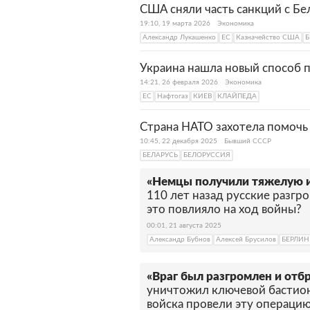
США сняли часть санкций с Бе
19:10, 19 марта 2026
Экономика
Александр Лукашенко
ЕС
Казначейство США
Б
Украина нашла новый способ п
14:21, 26 февраля 2026
Экономика
ЕС
Нафтогаз
КИЕВ
КЛАЙПЕДА
Страна НАТО захотела помочь
10:45, 22 декабря 2025
Бывший СССР
БЕЛАРУСЬ
БЕЛОРУССИЯ
«Немцы получили тяжелую 
110 лет назад русские разгр
это повлияло на ход войны?
00:01, 21 августа 2025
Александр Бубнов
Алексей Брусилов
БЕРЛИН
«Враг был разгромлен и отб
уничтожил ключевой бастион
войска провели эту операци