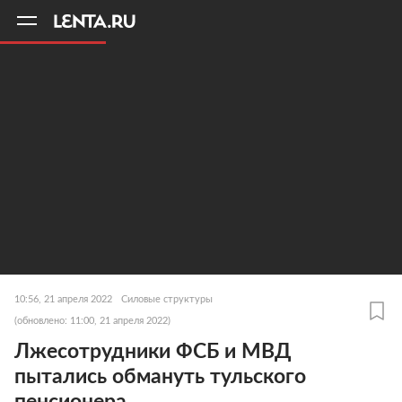
11
A
10:56, 21 апреля 2022
Силовые структуры
(обновлено: 11:00, 21 апреля 2022)
Лжесотрудники ФСБ и МВД
пытались обмануть тульского
пенсионера