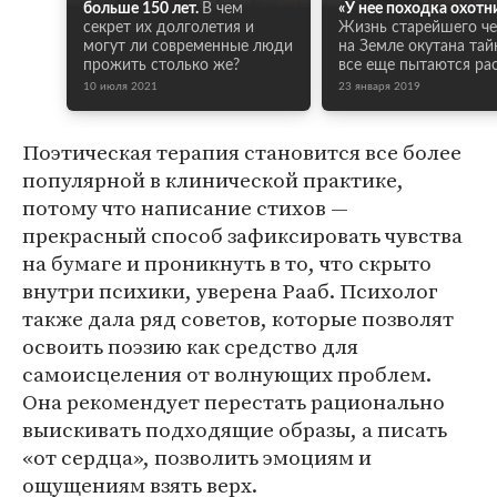
больше 150 лет.
В чем
«У нее походка охотн
секрет их долголетия и
Жизнь старейшего че
могут ли современные люди
на Земле окутана тай
прожить столько же?
все еще пытаются ра
10 июля 2021
23 января 2019
Поэтическая терапия становится все более
популярной в клинической практике,
потому что написание стихов —
прекрасный способ зафиксировать чувства
на бумаге и проникнуть в то, что скрыто
внутри психики, уверена Рааб. Психолог
также дала ряд советов, которые позволят
освоить поэзию как средство для
самоисцеления от волнующих проблем.
Она рекомендует перестать рационально
выискивать подходящие образы, а писать
«от сердца», позволить эмоциям и
ощущениям взять верх.