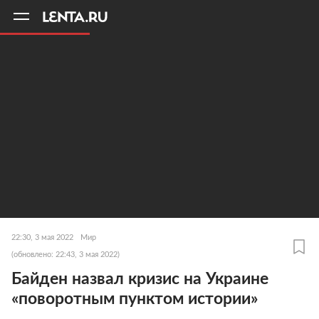
11
A
22:30, 3 мая 2022
Мир
(обновлено: 22:43, 3 мая 2022)
Байден назвал кризис на Украине
«поворотным пунктом истории»