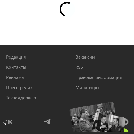
Редакция
Вакансии
Контакты
RSS
Реклама
Правовая информация
Пресс-релизы
Мини-игры
Техподдержка