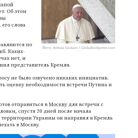
папой
т. Об этом
авы
, его слова
авляются по
Фото: Alessia Giuliani / Globallookpress.com
б. Каких-
чах нет, и
снил представитель Кремля.
просу не было озвучено никаких инициатив.
ать оценку необходимости встречи Путина и
готов отправиться в
Москву
для встречи с
ловам, спустя 20 дней после начала
 территории Украины он направил в Кремль
иехать в Москву.