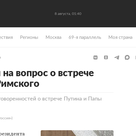
8 августа, 01:40
ствия
Регионы
Москва
69-я параллель
Моя страна
я
на вопрос о встрече
Римского
говоренностей о встрече Путина и Папы
оссия»)
резидента