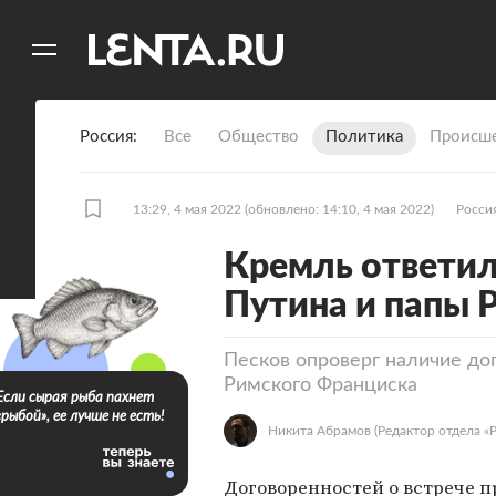
11
A
Россия
Все
Общество
Политика
Происше
13:29, 4 мая 2022
(обновлено: 14:10, 4 мая 2022)
Росси
Кремль ответил 
Путина и папы 
Песков опроверг наличие до
Римского Франциска
Если сырая рыба пахнет
«рыбой», ее лучше не есть!
Никита Абрамов
(Редактор отдела «Р
Договоренностей о встрече п