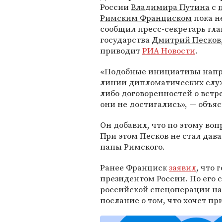
России
Владимира Путина
с
Римским Франциском
пока не
сообщил пресс-секретарь гл
государства
Дмитрий Песков
приводит
РИА Новости
.
«Подобные инициативы напр
линии дипломатических служ
либо договоренностей о встре
они не достигались», — объя
Он добавил, что по этому во
При этом Песков не стал дав
папы Римского.
Ранее Франциск
заявил
, что 
президентом России. По его с
российской спецоперации на
послание о том, что хочет пр