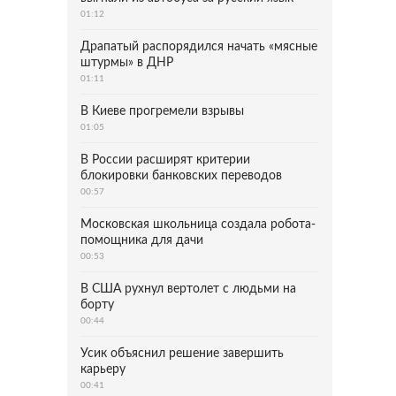
01:12
Драпатый распорядился начать «мясные
штурмы» в ДНР
01:11
В Киеве прогремели взрывы
01:05
В России расширят критерии
блокировки банковских переводов
00:57
Московская школьница создала робота-
помощника для дачи
00:53
В США рухнул вертолет с людьми на
борту
00:44
Усик объяснил решение завершить
карьеру
00:41