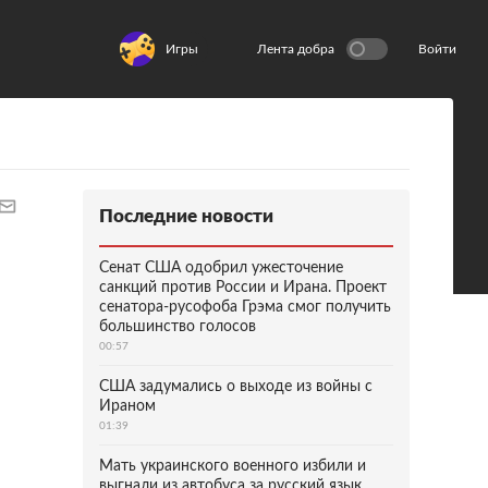
Игры
Лента добра
Войти
Последние новости
Сенат США одобрил ужесточение
санкций против России и Ирана. Проект
сенатора-русофоба Грэма смог получить
большинство голосов
00:57
США задумались о выходе из войны с
Ираном
01:39
Мать украинского военного избили и
выгнали из автобуса за русский язык