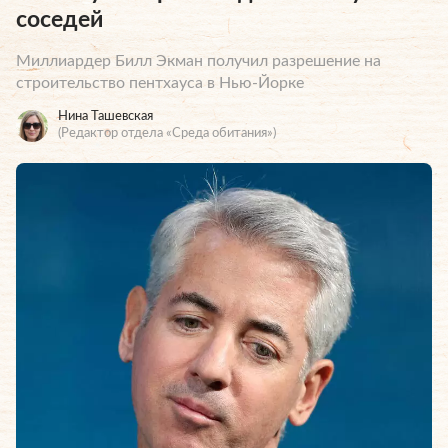
соседей
Миллиардер Билл Экман получил разрешение на
строительство пентхауса в Нью-Йорке
Нина Ташевская
(Редактор отдела «Среда обитания»)