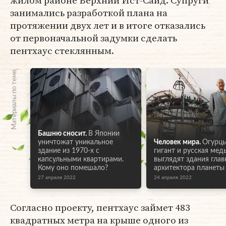
жилом районе Верхний Ист-Сайд. Супруги
занимались разработкой плана на
протяжении двух лет и в итоге отказались
от первоначальной задумки сделать
пентхаус стеклянным.
Материалы по теме
Башню сносит.
В Японии
уничтожат уникальное
Человек мира.
Огурцы
здание из 1970-х с
гигант и русская медь
капсульными квартирами.
выглядят здания глав
Кому оно помешало?
архитектора планеты
27 апреля 2022
24 апреля 2022
Согласно проекту, пентхаус займет 483
квадратных метра на крыше одного из