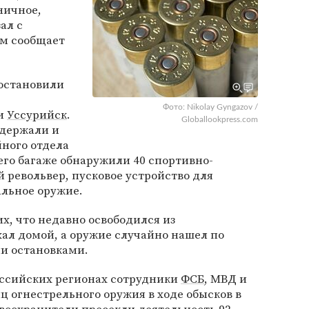
ничное,
ал с
ом сообщает
 остановили
Фото: Nikolay Gyngazov /
ии
Уссурийск
.
Globallookpress.com
адержали и
ного отдела
 его багаже обнаружили 40 спортивно-
й револьвер, пусковое устройство для
альное оружие.
, что недавно освободился из
ал домой, а оружие случайно нашел по
ми остановками.
российских регионах сотрудники
ФСБ
, МВД и
ц огнестрельного оружия в ходе обысков в