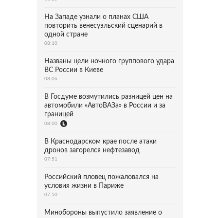
На Западе узнали о планах США
повторить венесуэльский сценарий в
одной стране
08:10
Названы цели ночного группового удара
ВС России в Киеве
08:06
В Госдуме возмутились разницей цен на
автомобили «АвтоВАЗа» в России и за
границей
08:00
В Краснодарском крае после атаки
дронов загорелся нефтезавод
07:51
Российский пловец пожаловался на
условия жизни в Париже
07:50
Минобороны выпустило заявление о