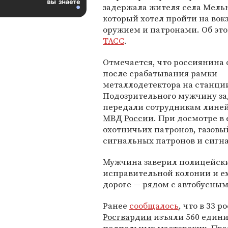
задержала жителя села Мель
который хотел пройти на вокз
оружием и патронами. Об эт
ТАСС
.
Отмечается, что россиянина
после срабатывания рамки
металлодетектора на станц
Подозрительного мужчину з
передали сотрудникам линей
МВД России
. При досмотре в
охотничьих патронов, газовы
сигнальных патронов и сигн
Мужчина заверил полицейских
исправительной колонии и ех
дороге — рядом с автобусны
Ранее
сообщалось
, что в 33 
Росгвардии
изъяли 560 едини