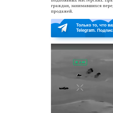
подпольных мастерских. Пра
граждан, занимавшихся перед
продажей.
Только то, что в
Telegram. Подпи