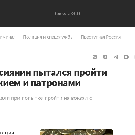
8 августа, 08:38
иминал
Полиция и спецслужбы
Преступная Россия
сиянин пытался пройти
ужием и патронами
ли при попытке пройти на вокзал с
лиция