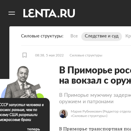
11
A
Силовые структуры
Все
Следствие и суд
Кр
08:38, 5 мая 2022
Силовые структуры
В Приморье рос
на вокзал с ор
В Приморье мужчину задержа
оружием и патронами
СССР запустил человека в
космос раньше, чем по
Мария Рубникович
(Редактор отдела
всему США разрешили
«Силовые структуры»)
межрасовые браки
В Приморье транспортная по