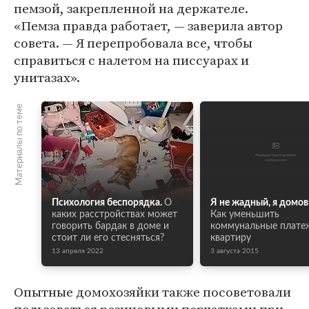
пемзой, закрепленной на держателе.
«Пемза правда работает, — заверила автор
совета. — Я перепробовала все, чтобы
справиться с налетом на писсуарах и
унитазах».
Материалы по теме
Психология беспорядка.
О
Я не жадный, я домо
каких расстройствах может
Как уменьшить
говорить бардак в доме и
коммунальные плате
стоит ли его стесняться?
квартиру
13 апреля 2022
3 августа 2015
Опытные домохозяйки также посоветовали