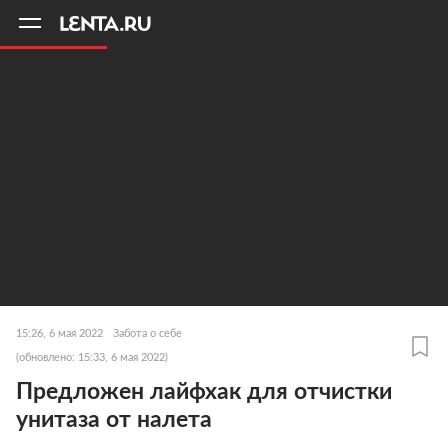
11
A
15:26, 6 мая 2022
Забота о себе
(обновлено: 15:33, 6 мая 2022)
Предложен лайфхак для отчистки
унитаза от налета