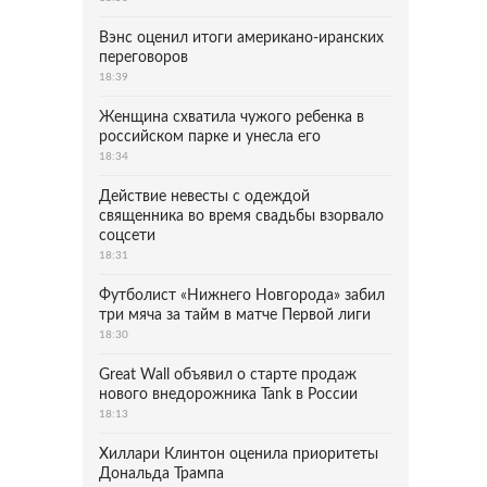
Вэнс оценил итоги американо-иранских
переговоров
18:39
Женщина схватила чужого ребенка в
российском парке и унесла его
18:34
Действие невесты с одеждой
священника во время свадьбы взорвало
соцсети
18:31
Футболист «Нижнего Новгорода» забил
три мяча за тайм в матче Первой лиги
18:30
Great Wall объявил о старте продаж
нового внедорожника Tank в России
18:13
Хиллари Клинтон оценила приоритеты
Дональда Трампа