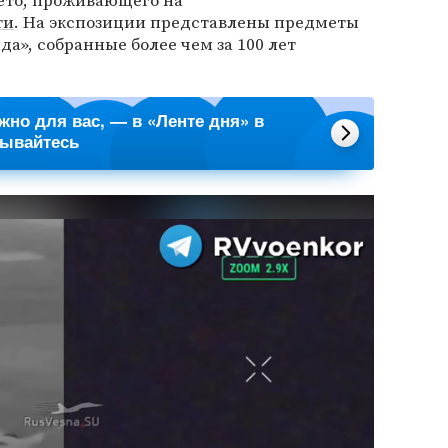
ето, проживающего на
ти
. На экспозиции представлены предметы
да», собранные более чем за 100 лет
ажно для вас, — в «Ленте дня» в
сывайтесь