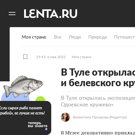
11
A
Моя страна
Все
Люди
Природа
Путешест
19:43, 6 мая 2022
Моя страна
В Туле открыла
и белевского к
В Туле открылась экспозиция
Одоевское кружево»
Если сырая рыба пахнет
«рыбой», ее лучше не есть!
Валентина Процкова
(Редактор)
В Музее декоративно-прикла