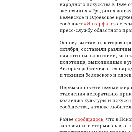
народного искусства в Туле 
экспозиция «Традиция живая
Белевское и Одоевское кружев
сообщает
«Интерфакс»
со сс
пресс-службу областного пра
Основу выставки, котороя пр
октября, составили различны
палантины, воротники, манж
полотенца, выполненные в у
Автором работ является наро
и техники белевского и одое
Первыми посетителями меро
отделения декоративно-прикл
колледжа культуры и искусс
сообщества, а также любител
Ранее
сообщалось
, что в Пс
заповеднике открылась выст