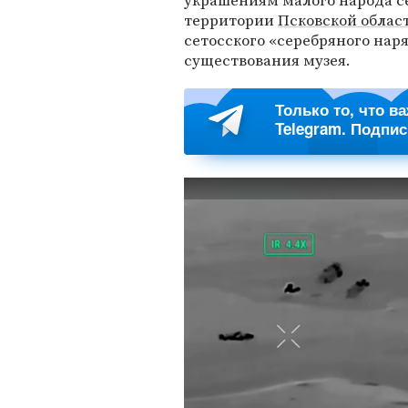
украшениям малого народа с
территории
Псковской облас
сетосского «серебряного наря
существования музея.
Только то, что в
Telegram. Подпи