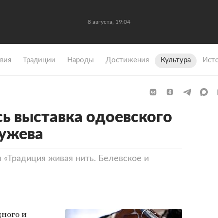
8 августа, 19:04
вия
Традиции
Народы
Достижения
Культура
Ист
сь выставка одоевского
ружева
 «Традиция живая нить. Белевское и
дного и