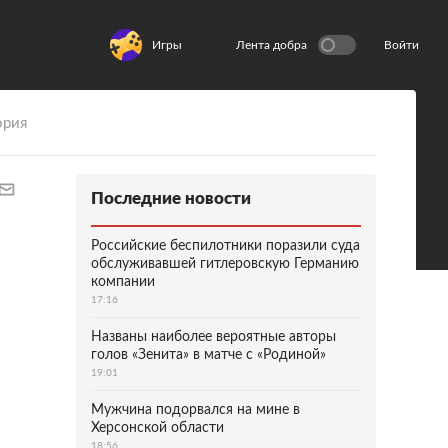
Игры
Лента добра
Войти
ория
Последние новости
Российские беспилотники поразили суда
обслуживавшей гитлеровскую Германию
компании
17:16
Названы наиболее вероятные авторы
голов «Зенита» в матче с «Родиной»
19:01
Мужчина подорвался на мине в
Херсонской области
18:56