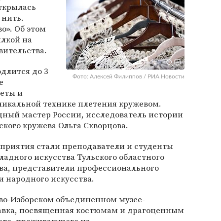
открылась
 нить.
о». Об этом
ылкой на
вительства.
одлится до 3
Фото: Алексей Филиппов / РИА Новости
е
еты и
никальной технике плетения кружевом.
дный мастер России, исследователь истории
вского кружева
Ольга Скворцова
.
приятия стали преподаватели и студенты
адного искусства Тульского областного
тва, представители профессионального
и народного искусства.
ково-Изборском объединенном музее-
авка, посвященная костюмам и драгоценным