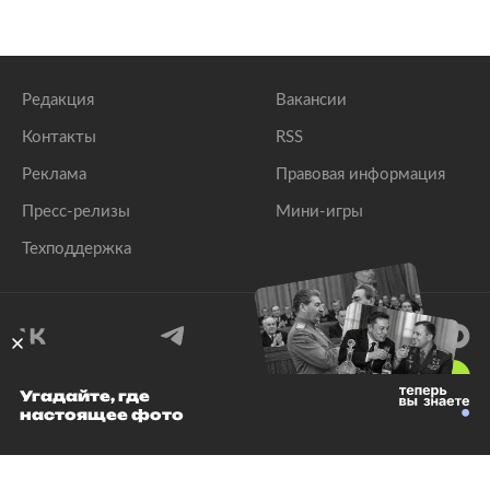
Редакция
Вакансии
Контакты
RSS
Реклама
Правовая информация
Пресс-релизы
Мини-игры
Техподдержка
18
+
Угадайте, где
настоящее фото
© 1999–2026 Все права защищены.
ООО «Лента.Ру»
Лента добра