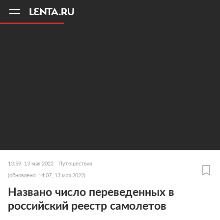
11
A
13:59, 13 мая 2022
Путешествия
(обновлено: 14:07, 13 мая 2022)
Названо число переведенных в
российский реестр самолетов