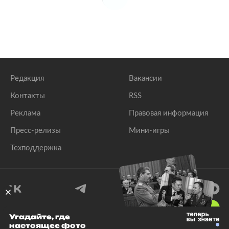
Редакция
Вакансии
Контакты
RSS
Реклама
Правовая информация
Пресс-релизы
Мини-игры
Техподдержка
18
+
Угадайте, где
настоящее фото
© 1999–2026 Все права защищены.