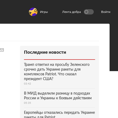
Игры
Лента добра
Войти
Последние новости
Трамп ответил на просьбу Зеленского
срочно дать Украине ракеты для
комплексов Patriot. Что сказал
президент США?
03:42
В МИД выделили разницу в подходах
России и Украины к боевым действиям
05:35
Европейцы отказались передать Украине
ракеты для Patriot