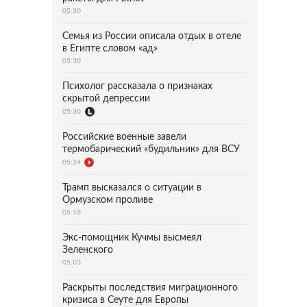
05:30
Семья из России описала отдых в отеле
в Египте словом «ад»
05:30
Психолог рассказала о признаках
скрытой депрессии
05:30
Российские военные завели
термобарический «будильник» для ВСУ
05:24
Трамп высказался о ситуации в
Ормузском проливе
05:16
Экс-помощник Кучмы высмеял
Зеленского
05:03
Раскрыты последствия миграционного
кризиса в Сеуте для Европы