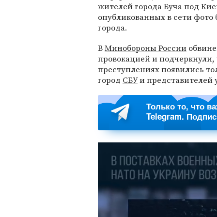
жителей города Буча под Киев
опубликованных в сети фото
города.
В
Минобороны России
обвине
провокацией и подчеркнули,
преступлениях появились тол
город
СБУ
и представителей 
Только то, что в
Telegram. Подпи