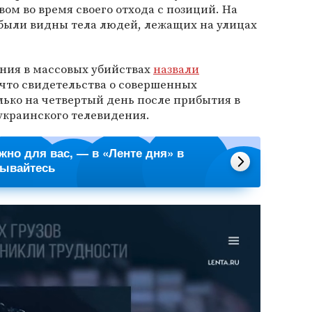
ом во время своего отхода с позиций. На
 были видны тела людей, лежащих на улицах
ния в массовых убийствах
назвали
 что свидетельства о совершенных
ько на четвертый день после прибытия в
украинского телевидения.
ажно для вас, — в «Ленте дня» в
сывайтесь