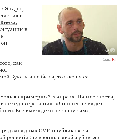
к Эндрю,
частия в
е
Киева
,
ситуации в
ее
 он
Кадр:
RT
того, как
мог
мой Буче мы не были, только на ее
сходило примерно 3-5 апреля. На местности,
ких следов сражения. «Лично я не видел
бного. Все выглядело нетронутым», —
 и ряд западных СМИ опубликовали
ой российские военные якобы убивали