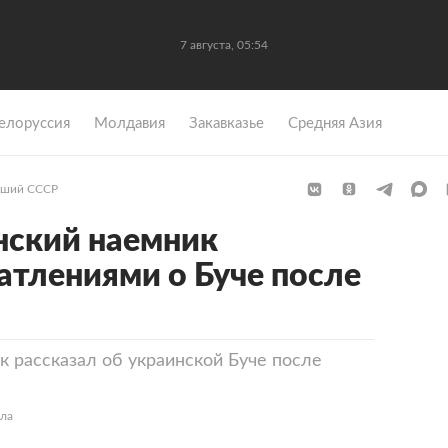
7 августа, 05:54
елоруссия
Молдавия
Закавказье
Средняя Азия
ший СССР
нский наемник
атлениями о Буче после
 рассказал об украинской Буче после
ела