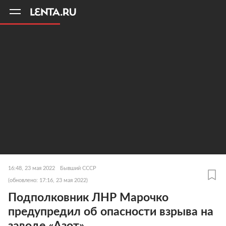
11
A
16:48, 23 мая 2022
Бывший СССР
(обновлено: 17:16, 23 мая 2022)
Подполковник ЛНР Марочко
предупредил об опасности взрыва на
заводе «Азот»