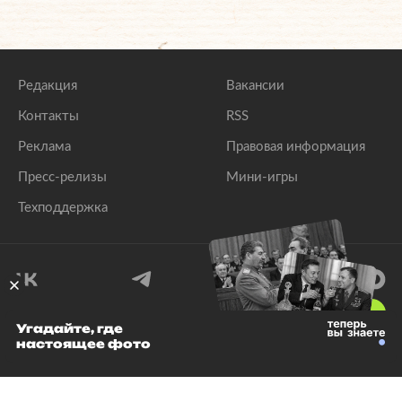
Редакция
Вакансии
Контакты
RSS
Реклама
Правовая информация
Пресс-релизы
Мини-игры
Техподдержка
18
+
Угадайте, где
настоящее фото
© 1999–2026 Все права защищены.
ООО «Лента.Ру»
Лента добра