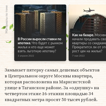
Материалы по теме
Как на базаре.
Москв
В России выросли ставки по
начали продавать св
ипотеке.
Что будет с рынком
квартиры со скидкам
жилья и кто еще может
Прекратится ли от эт
взять льготную ипотеку?
рост цен на жилье?
3 апреля 2022
7 мая 2022
Замыкает пятерку самых дешевых объектов
в Центральном округе Москвы квартира,
которая расположена на Марксистской
улице в Таганском районе. За «однушку» на
четвертом этаже 16-этажки площадью 34
квадратных метра просят 50 тысяч рублей.