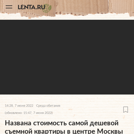
11
A
14:28, 7 июня 2022
Среда обитания
(обновлено: 15:47, 7 июня 2022)
Названа стоимость самой дешевой
съемной квартиры в центре Москвы