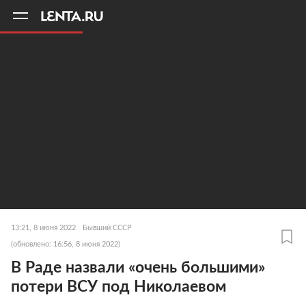
11
A
13:21, 8 июня 2022
Бывший СССР
(обновлено: 16:56, 8 июня 2022)
В Раде назвали «очень большими»
потери ВСУ под Николаевом