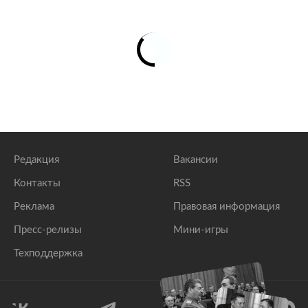
Редакция
Вакансии
Контакты
RSS
Реклама
Правовая информация
Пресс-релизы
Мини-игры
Техподдержка