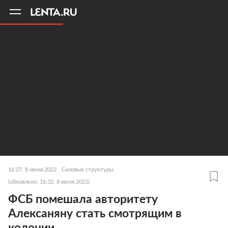
11
A
16:27, 8 июня 2022
Силовые структуры
(обновлено: 16:32, 8 июня 2022)
ФСБ помешала авторитету
Алексаняну стать смотрящим в
колонии