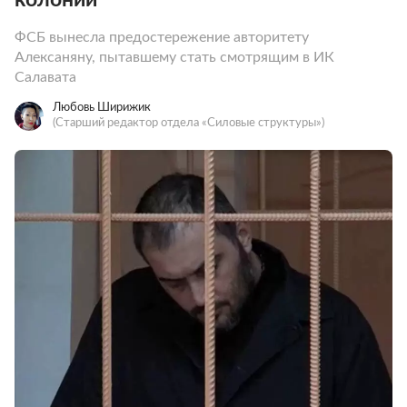
ФСБ вынесла предостережение авторитету
Алексаняну, пытавшему стать смотрящим в ИК
Салавата
Любовь Ширижик
(Старший редактор отдела «Силовые структуры»)