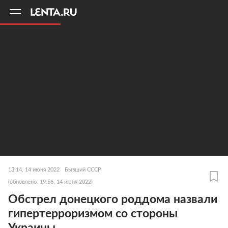
11
A
13:14, 14 июня 2022
Бывший СССР
(обновлено: 19:56, 14 июня 2022)
Обстрел донецкого роддома назвали
гипертерроризмом со стороны
Украины