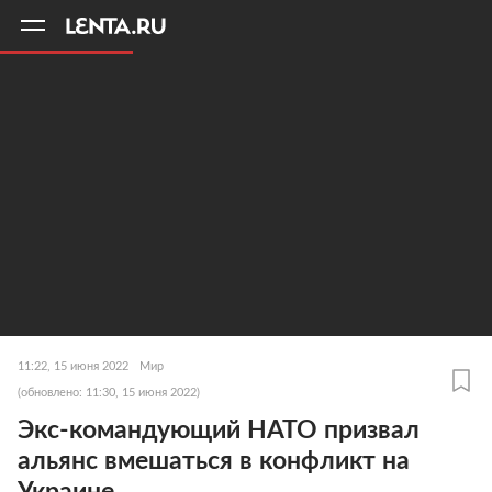
11
A
11:22, 15 июня 2022
Мир
(обновлено: 11:30, 15 июня 2022)
Экс-командующий НАТО призвал
альянс вмешаться в конфликт на
Украине