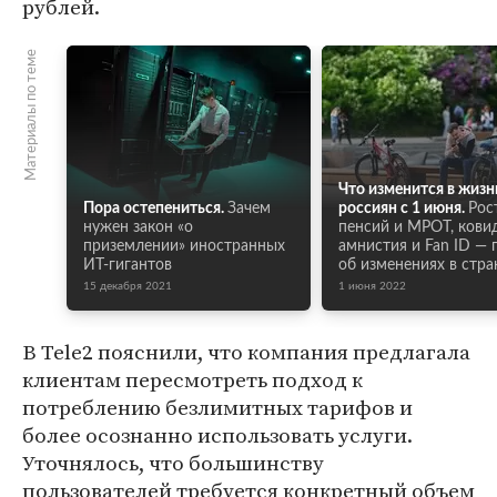
рублей.
Материалы по теме
Что изменится в жизн
Пора остепениться.
Зачем
россиян с 1 июня.
Рос
нужен закон «о
пенсий и МРОТ, кови
приземлении» иностранных
амнистия и Fan ID — 
ИТ-гигантов
об изменениях в стра
15 декабря 2021
1 июня 2022
В Tele2 пояснили, что компания предлагала
клиентам пересмотреть подход к
потреблению безлимитных тарифов и
более осознанно использовать услуги.
Уточнялось, что большинству
пользователей требуется конкретный объем