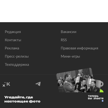
Редакция
Вакансии
Контакты
RSS
Реклама
Правовая информация
Пресс-релизы
Мини-игры
Техподдержка
18
+
Угадайте, где
настоящее фото
© 1999–2026 Все права защищены.
ООО «Лента.Ру»