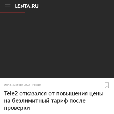
11
A
06:48, 23 июня 2022
Россия
Tele2 отказался от повышения цены
на безлимитный тариф после
проверки