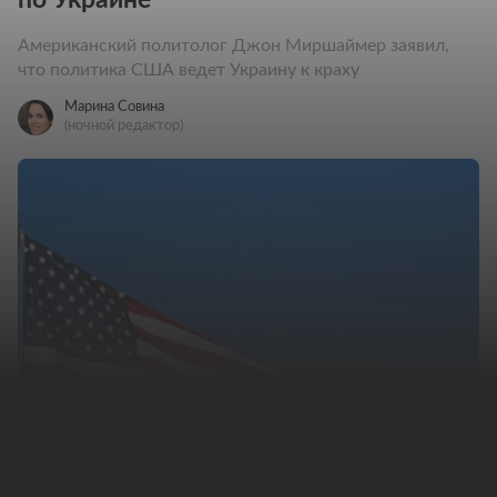
Американский политолог Джон Миршаймер заявил,
что политика США ведет Украину к краху
Марина Совина
(ночной редактор)