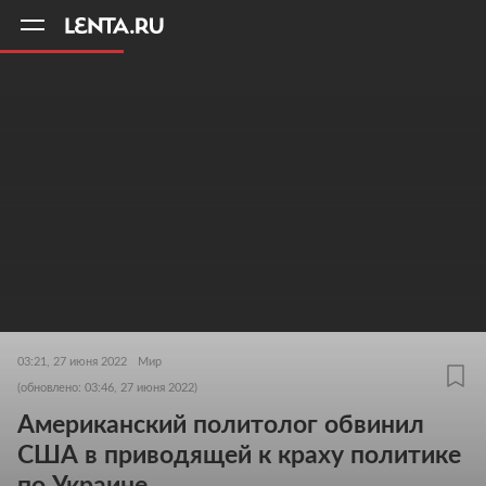
11
A
03:21, 27 июня 2022
Мир
(обновлено: 03:46, 27 июня 2022)
Американский политолог обвинил
США в приводящей к краху политике
по Украине