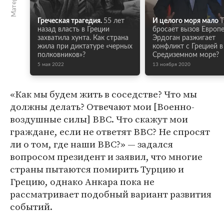
Греческая трагедия.
55 лет
И целого моря мало
Т
назад власть в Греции
бросает вызов Европе
захватила хунта. Как страна
Эрдоган разжигает
жила при диктатуре «черных
конфликт с Грецией в
полковников»?
Средиземном море?
5 мая 2022
13 ноября 2020
«Как мы будем жить в соседстве? Что мы
должны делать? Отвечают мои [Военно-
воздушные силы] ВВС. Что скажут мои
граждане, если не ответят ВВС? Не спросят
ли о том, где наши ВВС?» — задался
вопросом президент и заявил, что многие
страны пытаются помирить Турцию и
Грецию, однако Анкара пока не
рассматривает подобный вариант развития
событий.