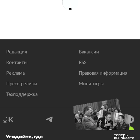
Редакция
Вакансии
Контакты
RSS
Реклама
Правовая информация
Пресс-релизы
Мини-игры
Техподдержка
18
+
Угадайте, где