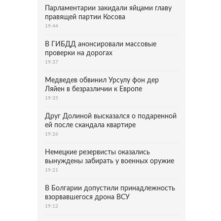
Парламентарии закидали яйцами главу
правящей партии Косова
19:44
В ГИБДД анонсировали массовые
проверки на дорогах
19:37
Медведев обвинил Урсулу фон дер
Ляйен в безразличии к Европе
19:35
Друг Долиной высказался о подаренной
ей после скандала квартире
19:26
Немецкие резервисты оказались
вынуждены забирать у военных оружие
19:21
В Болгарии допустили принадлежность
взорвавшегося дрона ВСУ
19:12