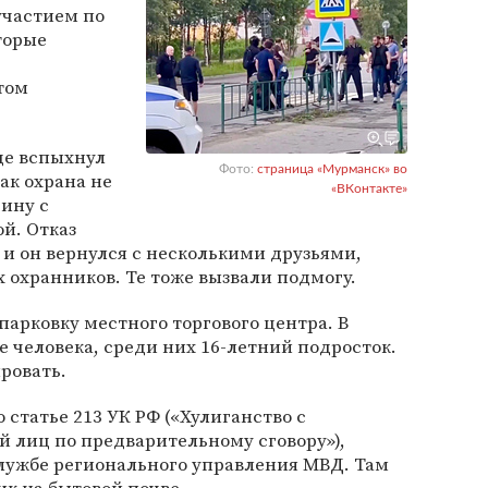
участием по
торые
том
де вспыхнул
Фото:
страница «Мурманск» во
как охрана не
«ВКонтакте»
ину с
й. Отказ
 и он вернулся с несколькими друзьями,
х охранников. Те тоже вызвали подмогу.
парковку местного торгового центра. В
е человека, среди них 16-летний подросток.
ровать.
 статье 213 УК РФ («Хулиганство с
 лиц по предварительному сговору»),
лужбе регионального управления МВД. Там