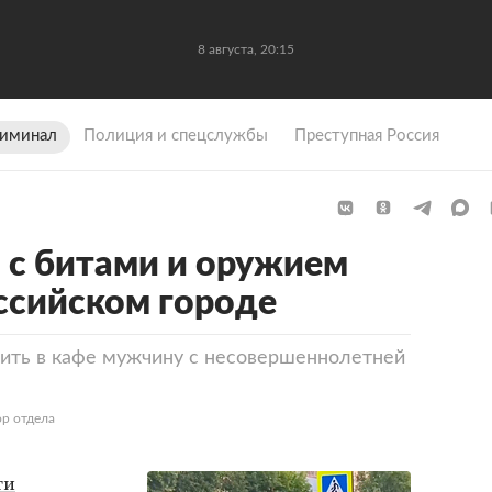
8 августа, 20:15
иминал
Полиция и спецслужбы
Преступная Россия
 с битами и оружием
ссийском городе
тить в кафе мужчину с несовершеннолетней
р отдела
ти