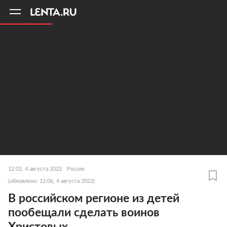
11
A
12:02, 4 августа 2022
Россия
(обновлено: 12:06, 4 августа 2022)
В российском регионе из детей
пообещали сделать воинов
Христовых