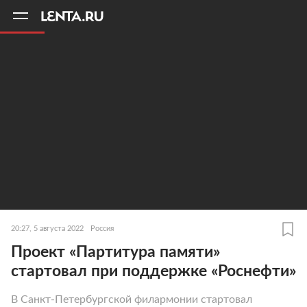
11
A
20:27, 5 августа 2022
Россия
Проект «Партитура памяти»
стартовал при поддержке «Роснефти»
В Санкт-Петербургской филармонии стартовал