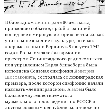
В блокадном
Ленинграде
80 лет назад
произошло событие, яркой страницей
вошедшее в мировую историю не только как
уникальное явление в культуре, но и как
«первые залпы по Берлину». 9 августа 1942
года в Большом зале филармонии
оркестром Ленинградского радиокомитета
под управлением Карла Элиасберга была
исполнена Седьмая симфония
Дмитрия
Шостаковича
, состоялась ее ленинградская
премьера, после которой симфонию начали
называть «ленинградской». А затем было
большое «путешествие» этого
музыкального произведения по РСФСР и
другим союзным республикам, а также по