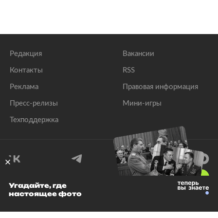
Редакция
Вакансии
Контакты
RSS
Реклама
Правовая информация
Пресс-релизы
Мини-игры
Техподдержка
18
+
Угадайте, где
настоящее фото
© 1999–2026 Все права защищены.
ООО «Лента.Ру»