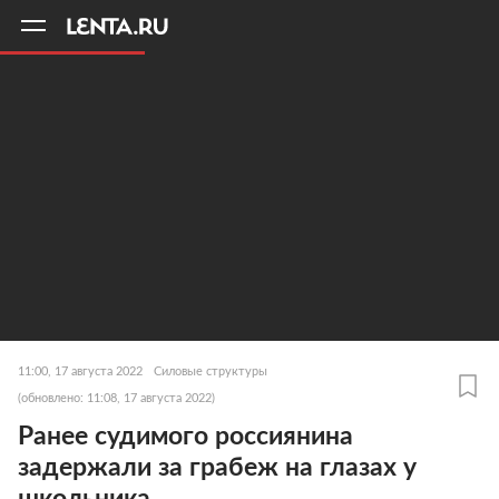
11
A
11:00, 17 августа 2022
Силовые структуры
(обновлено: 11:08, 17 августа 2022)
Ранее судимого россиянина
задержали за грабеж на глазах у
школьника