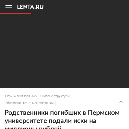
11
A
11:57, 6 сентября 2022
Силовые структуры
(обновлено: 12:13, 6 сентября 2022)
Родственники погибших в Пермском
университете подали иски на
миллионы рублей