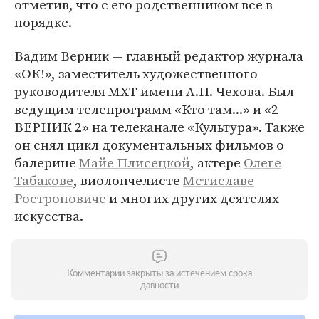
отметив, что с его родственником все в
порядке.
Вадим Верник — главный редактор журнала
«ОК!», заместитель художественного
руководителя МХТ имени А.П. Чехова. Был
ведущим телепрограмм «Кто там...» и «2
ВЕРНИК 2» на телеканале «Культура». Также
он снял цикл документальных фильмов о
балерине
Майе Плисецкой
, актере
Олеге
Табакове
, виолончелисте
Мстиславе
Ростроповиче
и многих других деятелях
искусства.
Комментарии закрыты за истечением срока
давности