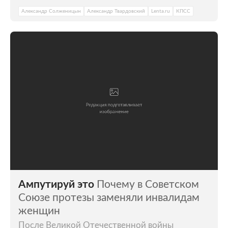
Александр Солженицын
Александр Твардовский
Lenta.ru
КПСС
Ампутируй это
Почему в Советском
Союзе протезы заменяли инвалидам
женщин
После Великой Отечественной войны