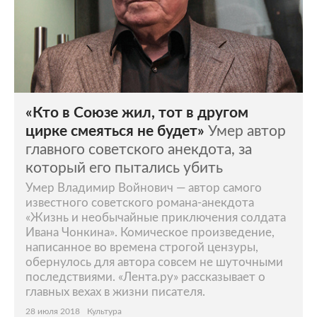
«Кто в Союзе жил, тот в другом
цирке смеяться не будет»
Умер автор
главного советского анекдота, за
который его пытались убить
Умер Владимир Войнович — автор самого
известного советского романа-анекдота
«Жизнь и необычайные приключения солдата
Ивана Чонкина». Комическое произведение,
написанное во времена строгой цензуры,
обернулось для автора совсем не шуточными
последствиями. «Лента.ру» рассказывает о
главных вехах в жизни писателя.
28 июля 2018
Культура