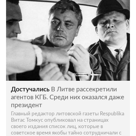
Достучались
В Литве рассекретили
агентов КГБ. Среди них оказался даже
президент
Главный редактор литовской газеты Respublika
Витас Томкус опубликовал на страницах
своего издания список лиц, которые в
советское время якобы тайно сотрудничали с