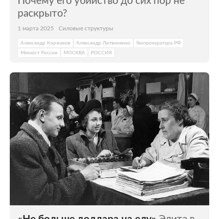
Почему его убийство до сих пор не
раскрыто?
1 марта 2025
Силовые структуры
Александр Коржаков
Александр Литвиненко
Генпрокуратура РФ
Минюст России
МОСКВА
РОССИЯ