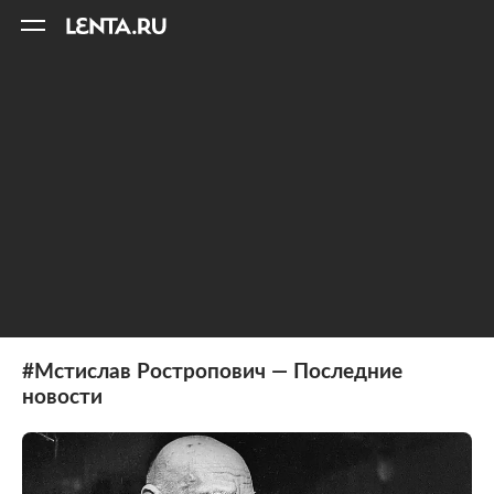
11
A
#Мстислав Ростропович — Последние
новости