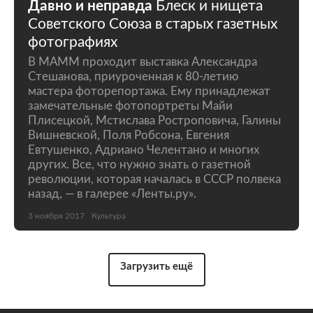
Давно и неправда
Блеск и нищета
Советского Союза в старых газетных
фотографиях
В МАММ проходит выставка Александра
Стешанова, приуроченная к 80-летию
мастера фоторепортажа. Ему принадлежат
замечательные фотопортреты Майи
Плисецкой, Мстислава Ростроповича, Галины
Вишневской, Поля Робсона, Евгения
Евтушенко, Адриано Челентано и многих
других. Все, что нужно знать о газетной
революции, которая началась в СССР полвека
назад, — в галерее «Ленты.ру».
3 ноября 2017
Культура
Загрузить ещё