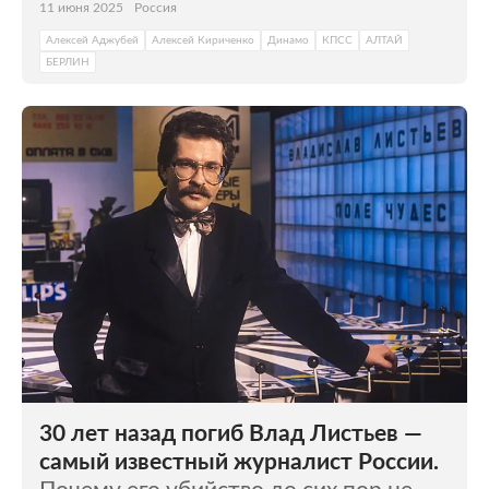
11 июня 2025
Россия
Алексей Аджубей
Алексей Кириченко
Динамо
КПСС
АЛТАЙ
БЕРЛИН
30 лет назад погиб Влад Листьев —
самый известный журналист России.