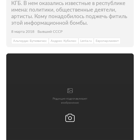
КГБ. В нем оказались известные в республике
имена: политики, общественные деятели,
артисты. Кому понадобилось поджечь фитиль
этой информационной бомбы.
8 марта 2018
Бывший СССР
Альгирдас Буткявичюс
Андрюс Кубилюс
Lenta.ru
Европарламент