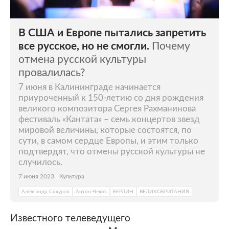
В США и Европе пытались запретить
все русское, но не смогли.
Почему
отмена русской культуры
провалилась?
7 июня в Калининграде начинается
приуроченный к 150-летию со дня рождения
великого композитора Сергея Рахманинова
фестиваль «Кантата» – семь концертов звезд
мировой величины, которые состоятся, по
сути, в самом сердце Европы, и этим только
подтвердят, что отмены русской культуры не
случилось.
7 июня 2023
Культура
Александр Сокуров
Антон Чехов
БЕРЛИН
ВЕЛИКОБРИТАНИЯ
Известного телеведущего