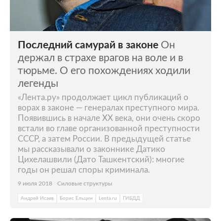
Последний самурай в законе
Он
держал в страхе врагов на воле и в
тюрьме. О его похождениях ходили
легенды
«Лента.ру» продолжает цикл публикаций о
ворах в законе — генералах преступного мира.
Появившись в начале XX века, они очень скоро
встали во главе организованной преступности
СССР, а затем России. В предыдущей статье
мы рассказывали о законнике Датико
Цихелашвили (Дато Ташкентский): многие
годы он решал споры криминала.
9 июля 2018
Силовые структуры
Андрей Исаев
Борис Ельцин
Lenta.ru
ГИБДД