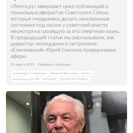
«Лента.ру» завершает цикл публикаций о
гениальных аферистах Советского Союза,
которые умудрялись делать миллионные
состояния под носом у советской власти,
несмотря на грозящую за это смертную казнь.
В предыдущей статье мы рассказывали, как
директор легендарного гастронома
«Елисеевский» Юрий Соколов проворачивал
аферы.
31 марта 2019
Силовые структуры
Александр Солженицын
Валерий Варламов
Lenta.ru
Генпрокуратура РФ
БИШКЕК
ДНЕПРОПЕТРОВСК