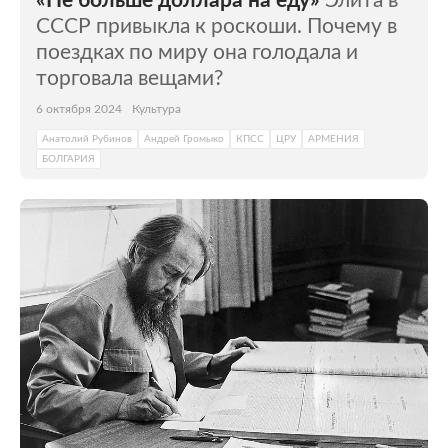
«Не больше доллара на еду»
Элита в
СССР привыкла к роскоши. Почему в
поездках по миру она голодала и
торговала вещами?
6 октября 2024
Культура
Анатолий Рубинов
Андрей Громыко
КПСС
ЦРУ
АРМЕНИЯ
БОЛГАРИЯ