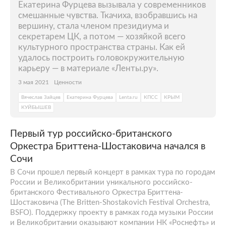
Екатерина Фурцева вызывала у современников
смешанные чувства. Ткачиха, взобравшись на
вершину, стала членом президиума и
секретарем ЦК, а потом — хозяйкой всего
культурного пространства страны. Как ей
удалось построить головокружительную
карьеру — в материале «Ленты.ру».
3 мая 2021
Ценности
Вячеслав Зайцев
Екатерина Фурцева
Lenta.ru
КПСС
КРЫМ
КУЙБЫШЕВ
Первый тур российско-британского
Оркестра Бриттена-Шостаковича начался в
Сочи
В Сочи прошел первый концерт в рамках тура по городам
России и Великобритании уникального российско-
британского Фестивального Оркестра Бриттена-
Шостаковича (The Britten-Shostakovich Festival Orchestra,
BSFO). Поддержку проекту в рамках года музыки России
и Великобритании оказывают компании НК «Роснефть» и