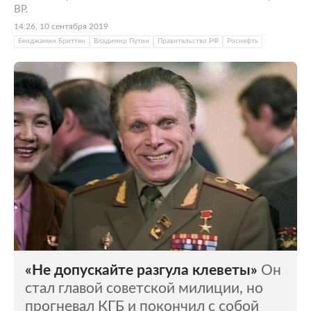
ВР.
14:26, 10 сентября 2019
Бенджамин Бриттен
Владимир Путин
Правительство РФ
Роснефть
«Не допускайте разгула клеветы»
Он
стал главой советской милиции, но
прогневал КГБ и покончил с собой