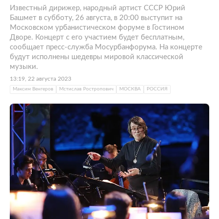
Известный дирижер, народный артист СССР Юрий
Башмет в субботу, 26 августа, в 20:00 выступит на
Московском урбанистическом форуме в Гостином
Дворе. Концерт с его участием будет бесплатным,
сообщает пресс-служба Мосурбанфорума. На концерте
будут исполнены шедевры мировой классической
музыки.
13:19, 22 августа 2023
Максим Венгеров
Мстислав Ростропович
МОСКВА
РОССИЯ