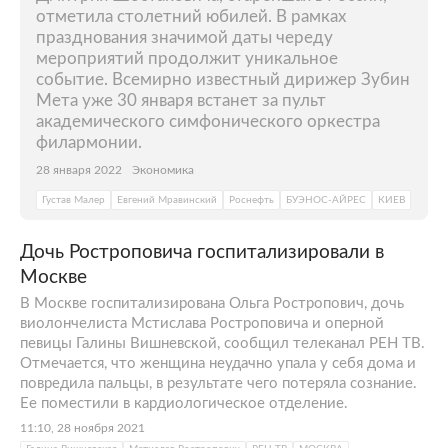
отметила столетний юбилей. В рамках
празднования значимой даты череду
мероприятий продолжит уникальное
событие. Всемирно известный дирижер Зубин
Мета уже 30 января встанет за пульт
академического симфонического оркестра
филармонии.
28 января 2022
Экономика
Густав Малер
Евгений Мравинский
Роснефть
БУЭНОС-АЙРЕС
КИЕВ
Дочь Ростроповича госпитализировали в
Москве
В Москве госпитализирована Ольга Ростропович, дочь
виолончелиста Мстислава Ростроповича и оперной
певицы Галины Вишневской, сообщил телеканал РЕН ТВ.
Отмечается, что женщина неудачно упала у себя дома и
повредила пальцы, в результате чего потеряла сознание.
Ее поместили в кардиологическое отделение.
11:10, 28 ноября 2021